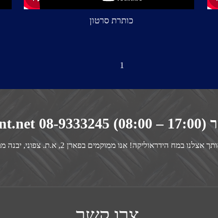
כותרת סרטון
1
meirmh@be
מח הידראוליקה! אנו ממוקמים בפארן 2, א.ת. צפוני, יבנה מבנה 23 בקומה ה-2
צרו קשר